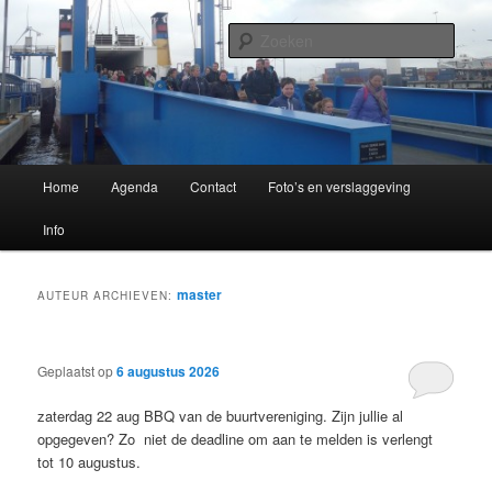
Spring
Spring
Buitenpost!
naar
naar
Zoek
de
de
primaire
secundaire
Buurtvereniging Oer 't Spoar
inhoud
inhoud
Hoofdmenu
Home
Agenda
Contact
Foto’s en verslaggeving
Info
master
AUTEUR ARCHIEVEN:
Geplaatst op
6 augustus 2026
zaterdag 22 aug BBQ van de buurtvereniging. Zijn jullie al
opgegeven? Zo niet de deadline om aan te melden is verlengt
tot 10 augustus.