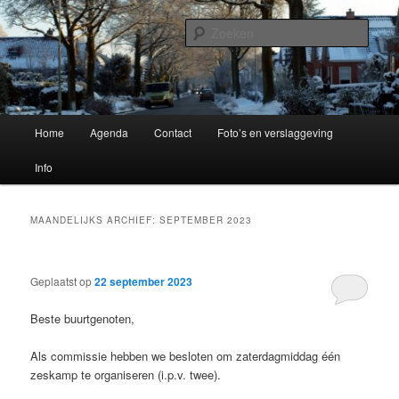
Spring
Spring
Buitenpost!
naar
naar
Zoek
de
de
primaire
secundaire
Buurtvereniging Oer 't Spoar
inhoud
inhoud
Hoofdmenu
Home
Agenda
Contact
Foto’s en verslaggeving
Info
MAANDELIJKS ARCHIEF:
SEPTEMBER 2023
Geplaatst op
22 september 2023
Beste buurtgenoten,
Als commissie hebben we besloten om zaterdagmiddag één
zeskamp te organiseren (i.p.v. twee).