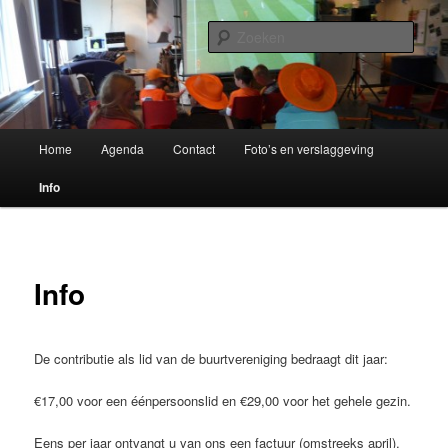
Spring
Buitenpost!
naar
Zoek
de
primaire
Buurtvereniging Oer 't Spoar
inhoud
Hoofdmenu
Home
Agenda
Contact
Foto’s en verslaggeving
Info
Info
De contributie als lid van de buurtvereniging bedraagt dit jaar:
€17,00 voor een éénpersoonslid en €29,00 voor het gehele gezin.
Eens per jaar ontvangt u van ons een factuur (omstreeks april).