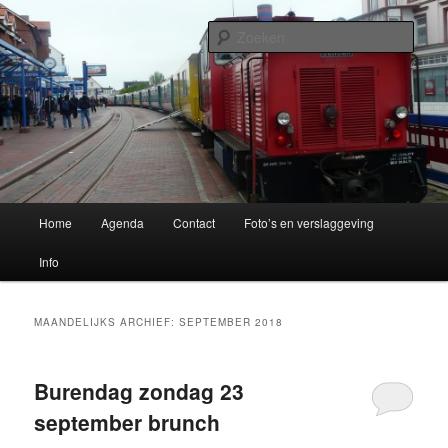
Spring
Spring
Buitenpost!
naar
naar
Zoek
de
de
primaire
secundaire
Buurtvereniging Oer 't Spoar
inhoud
inhoud
Hoofdmenu
Home
Agenda
Contact
Foto’s en verslaggeving
Info
MAANDELIJKS ARCHIEF:
SEPTEMBER 2018
Burendag zondag 23
september brunch