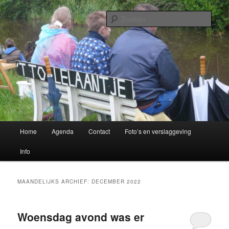
Spring
Spring
Buitenpost!
naar
naar
Zoek
de
de
primaire
secundaire
Buurtvereniging Oer 't Spoar
inhoud
inhoud
Hoofdmenu
Home
Agenda
Contact
Foto’s en verslaggeving
Info
MAANDELIJKS ARCHIEF:
DECEMBER 2022
Woensdag avond was er